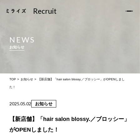
Recruit
Recruit
TOP
NEWS
お知らせ
お知らせ
ミライズについて
サロン一覧
TOP
お知らせ
【新店舗】「hair salon blossy.／ブロッシー」がOPENしまし
た！
スタッフの声
2025.05.02
お知らせ
福利厚生
【新店舗】「hair salon blossy.／ブロッシー」
求人Q&A
がOPENしました！
求人募集