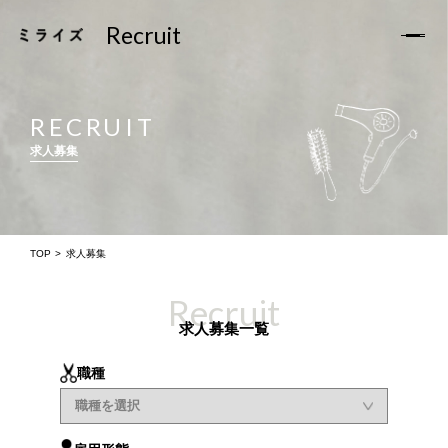
Recruit
Recruit
TOP
RECRUIT
求人募集
お知らせ
ミライズについて
サロン一覧
TOP
求人募集
スタッフの声
Recruit
求人募集一覧
福利厚生
職種
求人Q&A
求人募集