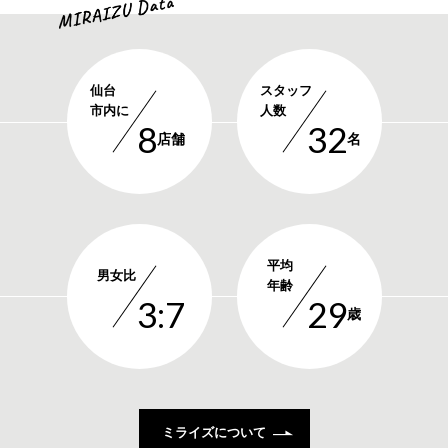
仙台
スタッフ
市内に
人数
8
32
店舗
名
平均
男女比
年齢
3:7
29
歳
ミライズについて