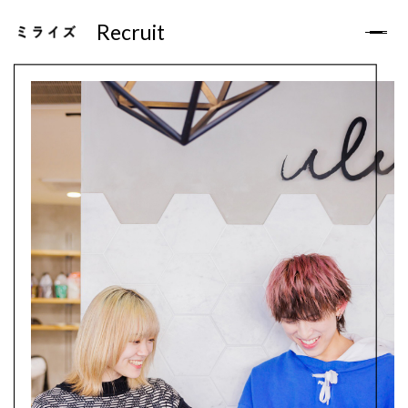
Recruit
Recruit
TOP
お知らせ
ミライズについて
サロン一覧
スタッフの声
福利厚生
求人Q&A
求人募集