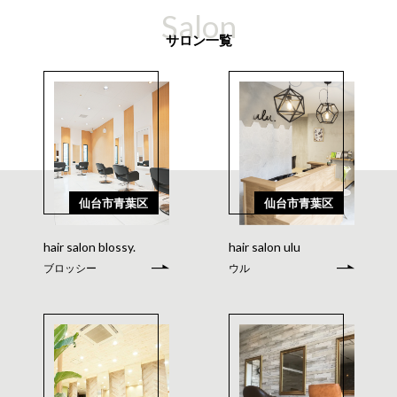
Salon
サロン一覧
仙台市青葉区
仙台市青葉区
hair salon blossy.
hair salon ulu
ブロッシー
ウル