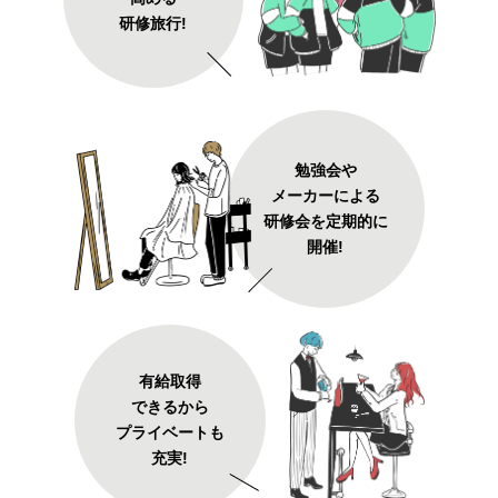
研修旅行!
勉強会や
メーカーによる
研修会を定期的に
開催!
有給取得
できるから
プライベートも
充実!