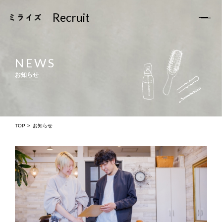
Recruit
Recruit
TOP
NEWS
お知らせ
お知らせ
ミライズについて
サロン一覧
TOP
お知らせ
スタッフの声
福利厚生
求人Q&A
求人募集